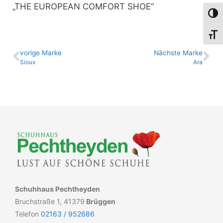
„THE EUROPEAN COMFORT SHOE“
Umsch
Schri
vo­ri­ge Marke
Nächste Marke
Sioux
Ara
Schuhhaus Pechtheyden
Bruchstraße 1, 41379
Brüggen
Telefon
02163 / 952686