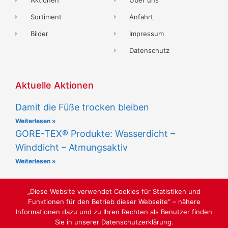
Sortiment
Anfahrt
Bilder
Impressum
Datenschutz
Aktuelle Aktionen
Damit die Füße trocken bleiben
Weiterlesen »
GORE-TEX® Produkte: Wasserdicht –
Winddicht – Atmungsaktiv
Weiterlesen »
„Diese Website verwendet Cookies für Statistiken und
Funktionen für den Betrieb dieser Webseite“ – nähere
Informationen dazu und zu Ihren Rechten als Benutzer finden
Sie in unserer Datenschutzerklärung.
SCHUHGESCHÄFT "LUST AUF SCHÖNE SCHUHE"