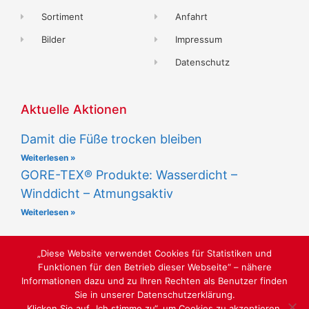
Sortiment
Anfahrt
Bilder
Impressum
Datenschutz
Aktuelle Aktionen
Damit die Füße trocken bleiben
Weiterlesen »
GORE-TEX® Produkte: Wasserdicht –
Winddicht – Atmungsaktiv
Weiterlesen »
„Diese Website verwendet Cookies für Statistiken und
Funktionen für den Betrieb dieser Webseite“ – nähere
Informationen dazu und zu Ihren Rechten als Benutzer finden
Sie in unserer Datenschutzerklärung.
SCHUHGESCHÄFT "LUST AUF SCHÖNE SCHUHE"
Klicken Sie auf „Ich stimme zu“, um Cookies zu akzeptieren.