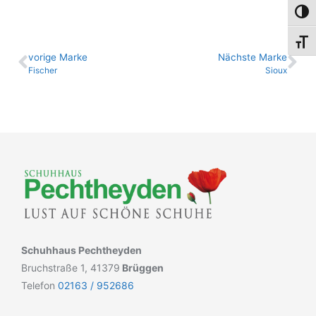
Umsch
Schri
vo­ri­ge Marke
Nächste Marke
Fischer
Sioux
Schuhhaus Pechtheyden
Bruchstraße 1, 41379
Brüggen
Telefon
02163 / 952686